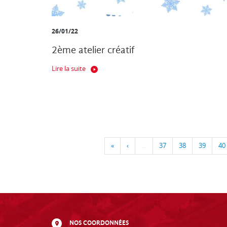
26/01/22
2ème atelier créatif
Lire la suite
«
‹
…
37
38
39
40
NOS COORDONNÉES