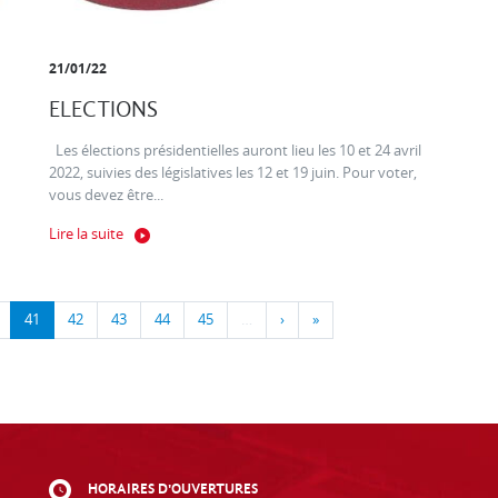
21/01/22
ELECTIONS
Les élections présidentielles auront lieu les 10 et 24 avril
2022, suivies des législatives les 12 et 19 juin. Pour voter,
vous devez être...
Lire la suite
41
42
43
44
45
…
›
»
HORAIRES D'OUVERTURES