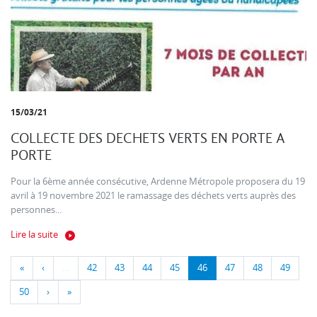
15/03/21
COLLECTE DES DECHETS VERTS EN PORTE A
PORTE
Pour la 6ème année consécutive, Ardenne Métropole proposera du 19
avril à 19 novembre 2021 le ramassage des déchets verts auprès des
personnes...
Lire la suite
«
‹
…
42
43
44
45
46
47
48
49
50
›
»