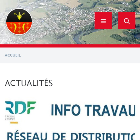
Aller
au
contenu
principal
ACCUEIL
ACTUALITÉS