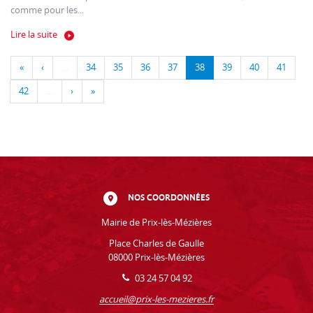
comme pour les...
Lire la suite
«
‹
…
34
35
36
37
38
39
40
41
42
…
›
»
NOS COORDONNÉES
Mairie de Prix-lès-Mézières
Place Charles de Gaulle
08000 Prix-lès-Mézières
03 24 57 04 92
accueil@prix-les-mezieres.fr