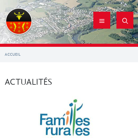
Aller
au
contenu
principal
ACCUEIL
ACTUALITÉS