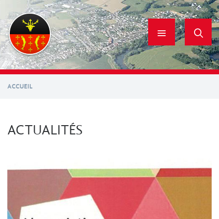
Aller
au
contenu
principal
ACCUEIL
ACTUALITÉS