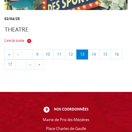
02/04/25
THEATRE
Lire la suite
«
‹
…
9
10
11
12
13
14
15
16
17
…
›
»
NOS COORDONNÉES
Mairie de Prix-lès-Mézières
Place Charles de Gaulle