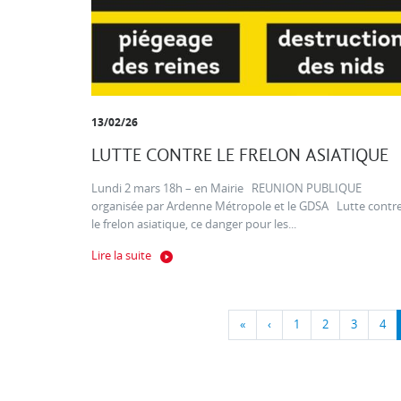
13/02/26
LUTTE CONTRE LE FRELON ASIATIQUE
Lundi 2 mars 18h – en Mairie REUNION PUBLIQUE
organisée par Ardenne Métropole et le GDSA Lutte contr
le frelon asiatique, ce danger pour les...
Lire la suite
«
‹
1
2
3
4