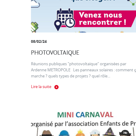
08/02/24
PHOTOVOLTAIQUE
Réunions publiques "photovoltaïque" organisées par
Ardenne METROPOLE Les panneaux solaires : comment 
marche ? quels types de projets ? quel rôle...
Lire la suite