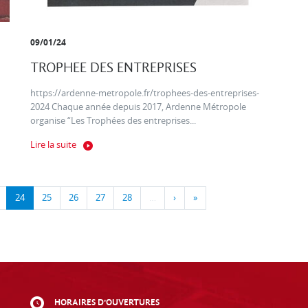
09/01/24
TROPHEE DES ENTREPRISES
https://ardenne-metropole.fr/trophees-des-entreprises-
2024 Chaque année depuis 2017, Ardenne Métropole
organise “Les Trophées des entreprises...
Lire la suite
24
25
26
27
28
…
›
»
HORAIRES D'OUVERTURES