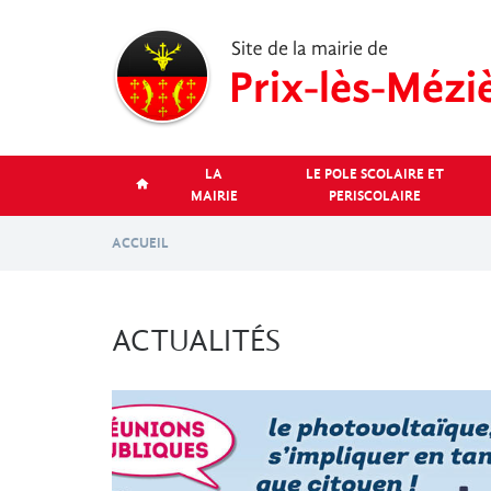
Aller
au
contenu
principal
LA
LE POLE SCOLAIRE ET
MAIRIE
PERISCOLAIRE
ACCUEIL
ACTUALITÉS