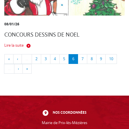
08/01/26
CONCOURS DESSINS DE NOEL
Lire la suite
«
‹
…
2
3
4
5
6
7
8
9
10
…
›
»
NOS COORDONNÉES
Mairie de Prix-lès-Mézières