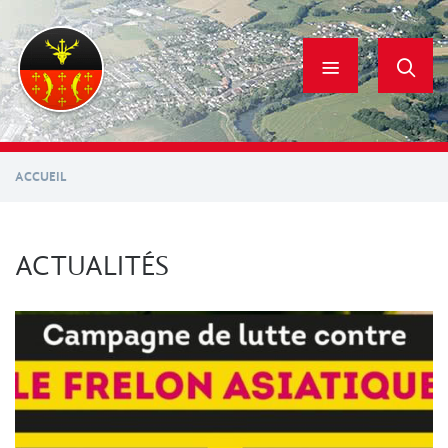
Aller
au
contenu
principal
ACCUEIL
ACTUALITÉS