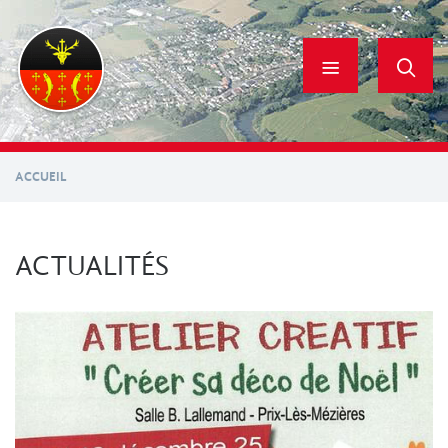
Aller
au
contenu
principal
ACCUEIL
ACTUALITÉS