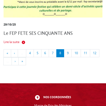
29/10/25
Le FEP FETE SES CINQUANTE ANS
Lire la suite
«
‹
…
4
5
6
7
8
9
10
11
12
…
›
»
NOS COORDONNÉES
Mairie de Prix-lès-Mézières