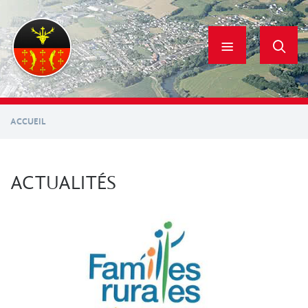
Aller
au
contenu
principal
ACCUEIL
ACTUALITÉS