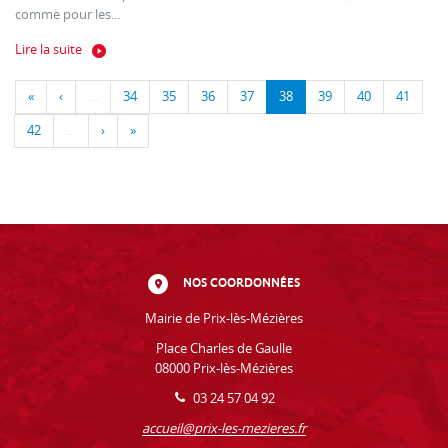
comme pour les...
Lire la suite
«
‹
…
34
35
36
37
38
39
40
41
42
…
›
»
NOS COORDONNÉES
Mairie de Prix-lès-Mézières
Place Charles de Gaulle
08000 Prix-lès-Mézières
03 24 57 04 92
accueil@prix-les-mezieres.fr