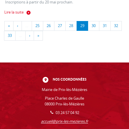
Inscriptions à partir du 20 mai prochain.
Lire la suite
«
‹
…
25
26
27
28
29
30
31
32
33
…
›
»
NOS COORDONNÉES
Mairie de Prix-lès-Mézières
Place Charles de Gaulle
08000 Prix-lès-Mézières
03 24 57 04 92
accueil@prix-les-mezieres.fr