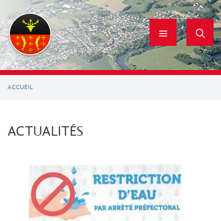
Aller
au
contenu
principal
ACCUEIL
ACTUALITÉS