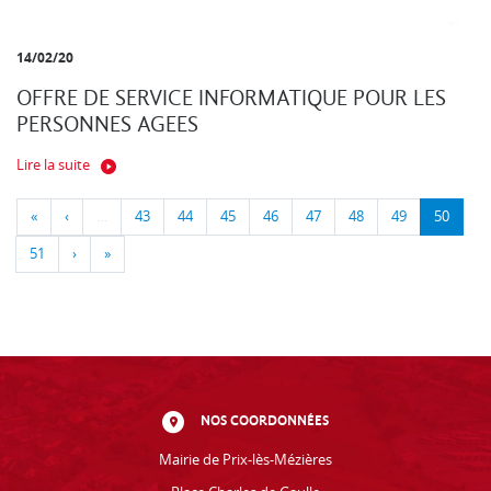
14/02/20
OFFRE DE SERVICE INFORMATIQUE POUR LES
PERSONNES AGEES
Lire la suite
«
‹
…
43
44
45
46
47
48
49
50
51
›
»
NOS COORDONNÉES
Mairie de Prix-lès-Mézières