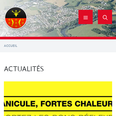
Aller
au
contenu
principal
ACCUEIL
ACTUALITÉS