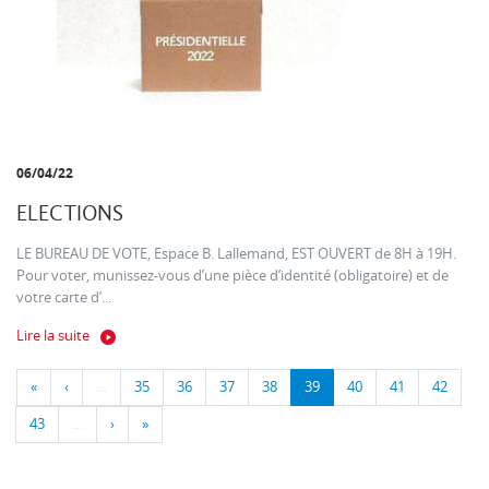
06/04/22
ELECTIONS
LE BUREAU DE VOTE, Espace B. Lallemand, EST OUVERT de 8H à 19H.
Pour voter, munissez-vous d’une pièce d’identité (obligatoire) et de
votre carte d’...
Lire la suite
«
‹
…
35
36
37
38
39
40
41
42
43
…
›
»