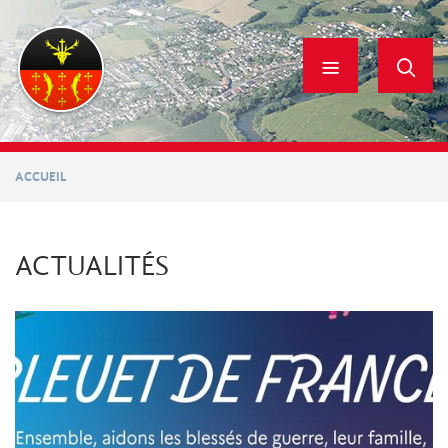
Aller
au
contenu
principal
ACCUEIL
ACTUALITÉS