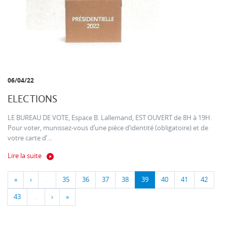
06/04/22
ELECTIONS
LE BUREAU DE VOTE, Espace B. Lallemand, EST OUVERT de 8H à 19H.
Pour voter, munissez-vous d’une pièce d’identité (obligatoire) et de
votre carte d’...
Lire la suite
«
‹
…
35
36
37
38
39
40
41
42
43
…
›
»