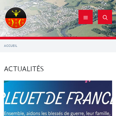
Aller
au
contenu
principal
ACCUEIL
ACTUALITÉS