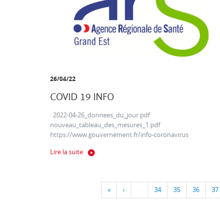
26/04/22
COVID 19 INFO
2022-04-26_donnees_du_jour.pdf
nouveau_tableau_des_mesures_1.pdf
https://www.gouvernement.fr/info-coronavirus
Lire la suite
«
‹
…
34
35
36
37