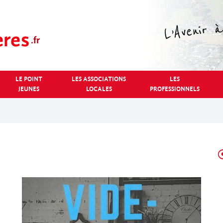
LE POINT
LES ASSOCIATIONS
LES
JEUNES
LOCALES
PROFESSIONNELS