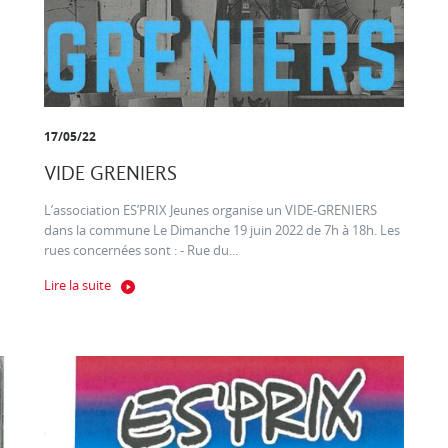
17/05/22
VIDE GRENIERS
L’association ES’PRIX Jeunes organise un VIDE-GRENIERS
dans la commune Le Dimanche 19 juin 2022 de 7h à 18h. Les
rues concernées sont : - Rue du...
Lire la suite