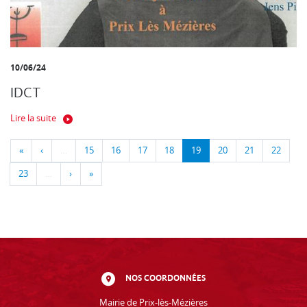
10/06/24
IDCT
Lire la suite
«
‹
…
15
16
17
18
19
20
21
22
23
…
›
»
NOS COORDONNÉES
Mairie de Prix-lès-Mézières