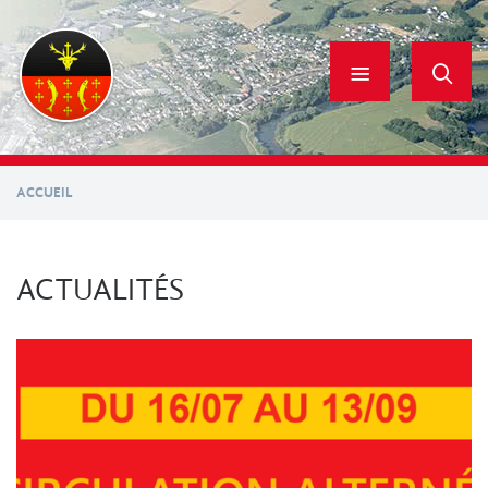
Aller
au
contenu
principal
ACCUEIL
ACTUALITÉS