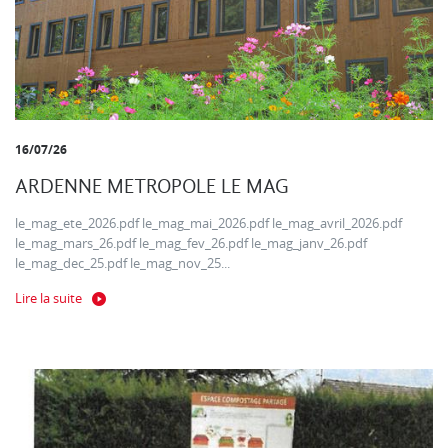
16/07/26
ARDENNE METROPOLE LE MAG
le_mag_ete_2026.pdf le_mag_mai_2026.pdf le_mag_avril_2026.pdf
le_mag_mars_26.pdf le_mag_fev_26.pdf le_mag_janv_26.pdf
le_mag_dec_25.pdf le_mag_nov_25...
Lire la suite