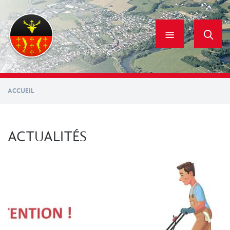
Aller
au
contenu
principal
ACCUEIL
ACTUALITÉS