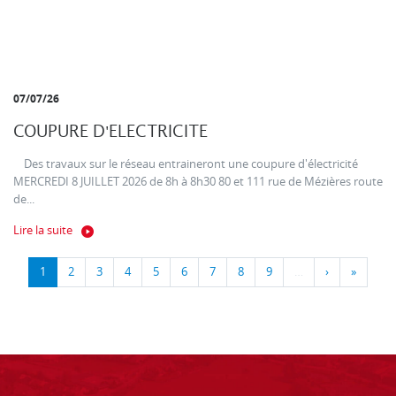
07/07/26
COUPURE D'ELECTRICITE
Des travaux sur le réseau entraineront une coupure d'électricité
MERCREDI 8 JUILLET 2026 de 8h à 8h30 80 et 111 rue de Mézières route
de...
Lire la suite
1
2
3
4
5
6
7
8
9
…
›
»