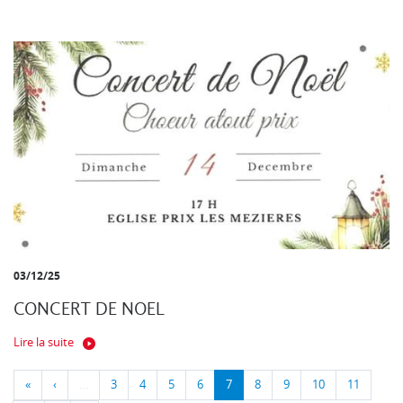
03/12/25
CONCERT DE NOEL
Lire la suite
«
‹
…
3
4
5
6
7
8
9
10
11