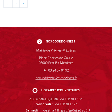
…
›
»
NOS COORDONNÉES
Mairie de Prix-lès-Mézières
Place Charles de Gaulle
08000 Prix-lès-Mézières
03 24 57 04 92
accueil@prix-les-mezieres.fr
HORAIRES D'OUVERTURES
du Lundi au Jeudi :
de 13h30 à 18h
Vendredi :
de 13h30 à 17h
Samedi :
de 9h à 11h
(sauf juillet et août)