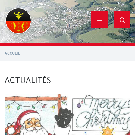
Aller
au
contenu
principal
ACCUEIL
ACTUALITÉS