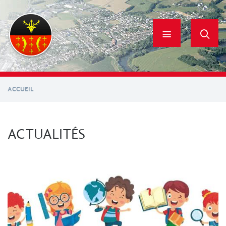
Aller
au
contenu
principal
ACCUEIL
ACTUALITÉS