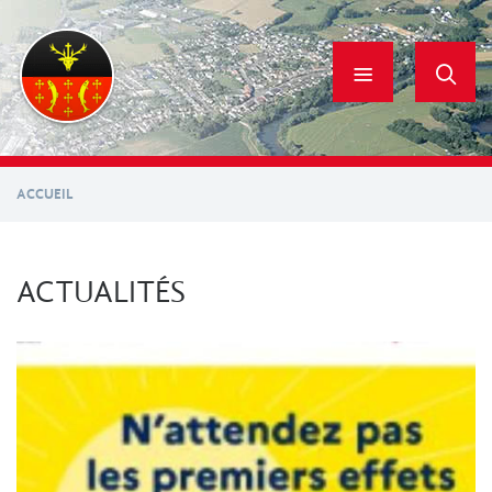
Aller
au
contenu
principal
ACCUEIL
ACTUALITÉS