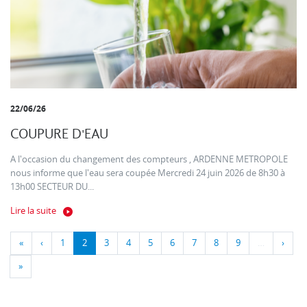
22/06/26
COUPURE D'EAU
A l'occasion du changement des compteurs , ARDENNE METROPOLE
nous informe que l'eau sera coupée Mercredi 24 juin 2026 de 8h30 à
13h00 SECTEUR DU...
Lire la suite
«
‹
1
2
3
4
5
6
7
8
9
…
›
»