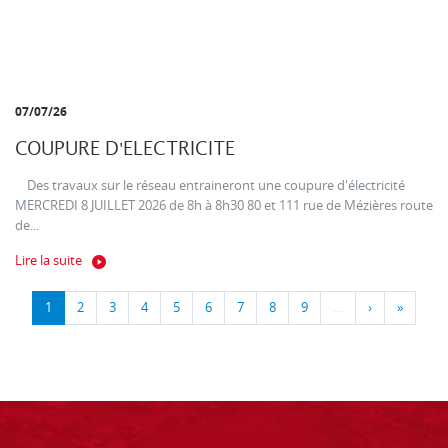
07/07/26
COUPURE D'ELECTRICITE
Des travaux sur le réseau entraineront une coupure d'électricité
MERCREDI 8 JUILLET 2026 de 8h à 8h30 80 et 111 rue de Mézières route
de...
Lire la suite
1
2
3
4
5
6
7
8
9
…
›
»