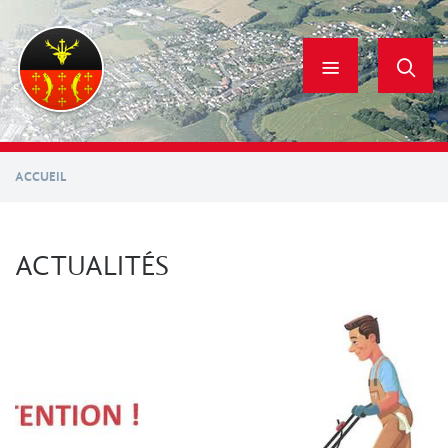
Aller
au
contenu
principal
ACCUEIL
ACTUALITÉS