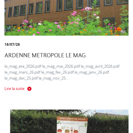
16/07/26
ARDENNE METROPOLE LE MAG
le_mag_ete_2026.pdf le_mag_mai_2026.pdf le_mag_avril_2026.pdf
le_mag_mars_26.pdf le_mag_fev_26.pdf le_mag_janv_26.pdf
le_mag_dec_25.pdf le_mag_nov_25...
Lire la suite