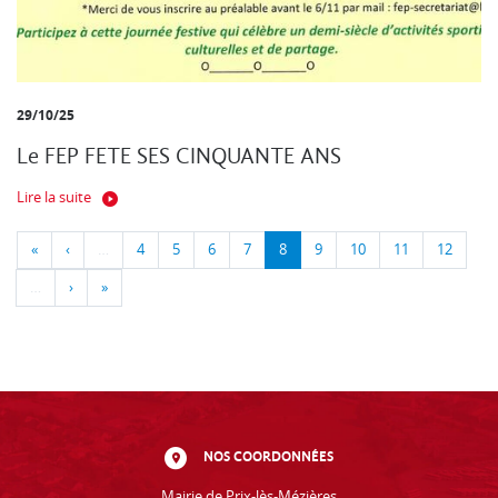
29/10/25
Le FEP FETE SES CINQUANTE ANS
Lire la suite
«
‹
…
4
5
6
7
8
9
10
11
12
…
›
»
NOS COORDONNÉES
Mairie de Prix-lès-Mézières