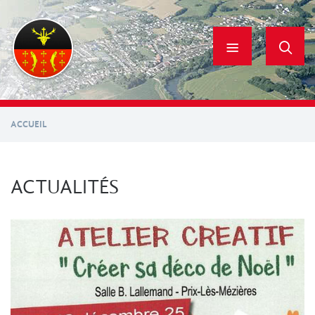
Aller
au
contenu
principal
ACCUEIL
ACTUALITÉS