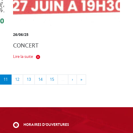
26/06/25
CONCERT
Lire la suite
11
12
13
14
15
…
›
»
HORAIRES D'OUVERTURES