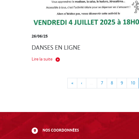
26/06/25
DANSES EN LIGNE
Lire la suite
«
‹
…
7
8
9
10
NOS COORDONNÉES