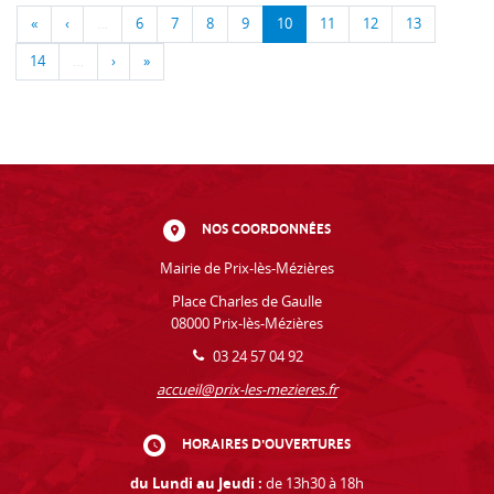
«
‹
…
6
7
8
9
10
11
12
13
14
…
›
»
NOS COORDONNÉES
Mairie de Prix-lès-Mézières
Place Charles de Gaulle
08000 Prix-lès-Mézières
03 24 57 04 92
accueil@prix-les-mezieres.fr
HORAIRES D'OUVERTURES
du Lundi au Jeudi :
de 13h30 à 18h