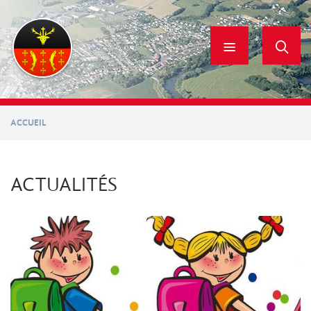
Aller
au
contenu
principal
ACCUEIL
ACTUALITÉS