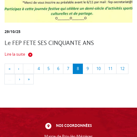
29/10/25
Le FEP FETE SES CINQUANTE ANS
Lire la suite
«
‹
…
4
5
6
7
8
9
10
11
12
…
›
»
NOS COORDONNÉES
Mairie de Prix-lès-Mézières