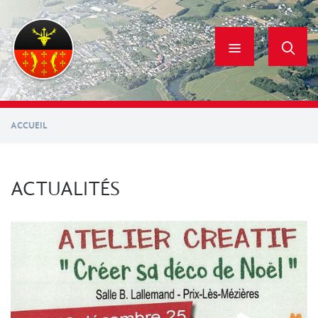
Aller
au
contenu
principal
ACCUEIL
ACTUALITÉS