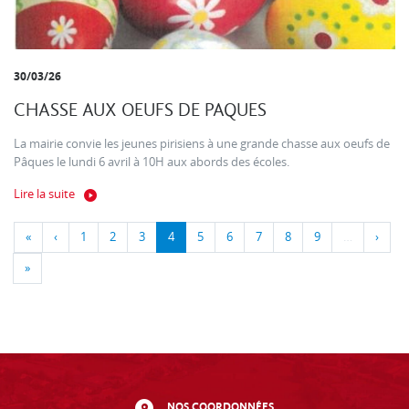
30/03/26
CHASSE AUX OEUFS DE PAQUES
La mairie convie les jeunes pirisiens à une grande chasse aux oeufs de
Pâques le lundi 6 avril à 10H aux abords des écoles.
Lire la suite
«
‹
1
2
3
4
5
6
7
8
9
…
›
»
NOS COORDONNÉES