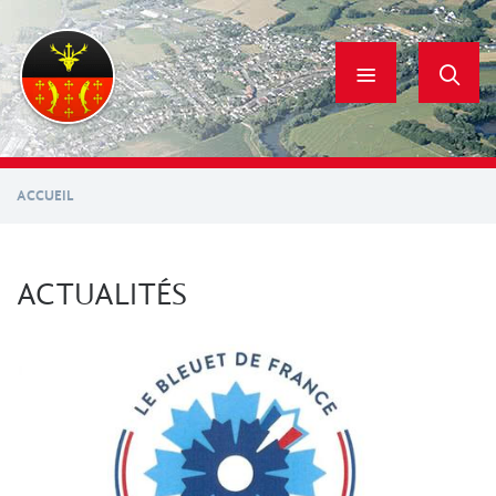
Aller
au
contenu
principal
ACCUEIL
ACTUALITÉS