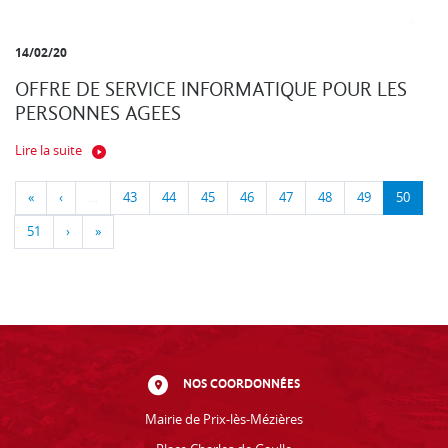
14/02/20
OFFRE DE SERVICE INFORMATIQUE POUR LES
PERSONNES AGEES
Lire la suite
«
‹
…
43
44
45
46
47
48
49
50
51
›
»
NOS COORDONNÉES
Mairie de Prix-lès-Mézières