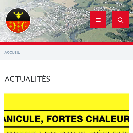
Aller
au
contenu
principal
ACCUEIL
ACTUALITÉS