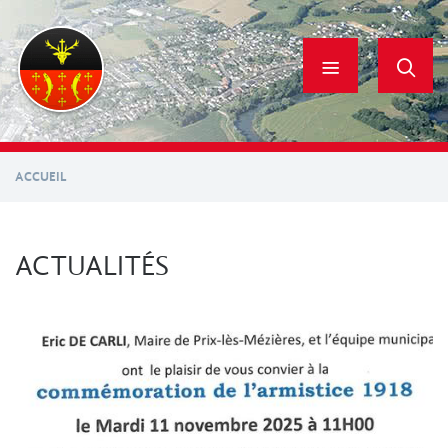
Aller
au
contenu
principal
ACCUEIL
ACTUALITÉS