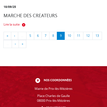
18/09/25
MARCHE DES CREATEURS
Lire la suite
«
‹
…
5
6
7
8
9
10
11
12
13
…
›
»
NOS COORDONNÉES
Mairie de Prix-lès-Mézières
Place Charles de Gaulle
08000 Prix-lès-Mézières