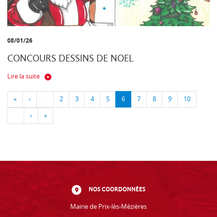
08/01/26
CONCOURS DESSINS DE NOEL
Lire la suite
«
‹
…
2
3
4
5
6
7
8
9
10
…
›
»
NOS COORDONNÉES
Mairie de Prix-lès-Mézières