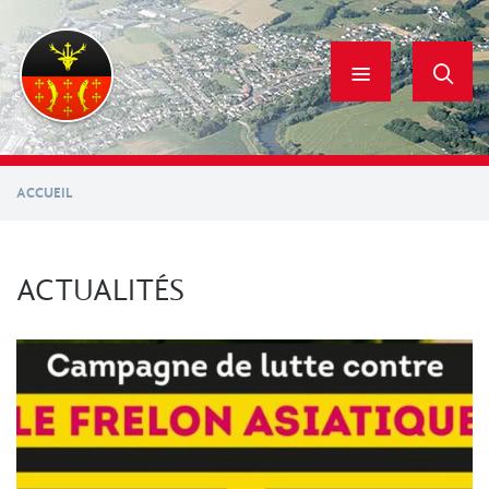
Aller
au
contenu
principal
ACCUEIL
ACTUALITÉS