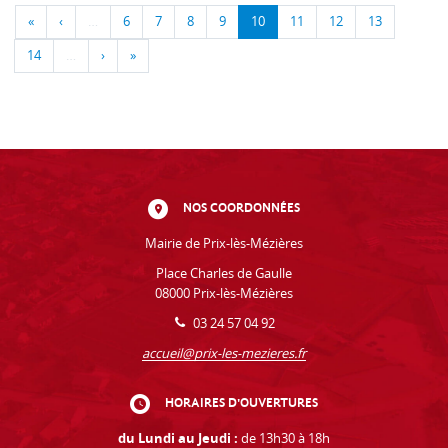
«
‹
…
6
7
8
9
10
11
12
13
14
…
›
»
NOS COORDONNÉES
Mairie de Prix-lès-Mézières
Place Charles de Gaulle
08000 Prix-lès-Mézières
03 24 57 04 92
accueil@prix-les-mezieres.fr
HORAIRES D'OUVERTURES
du Lundi au Jeudi :
de 13h30 à 18h