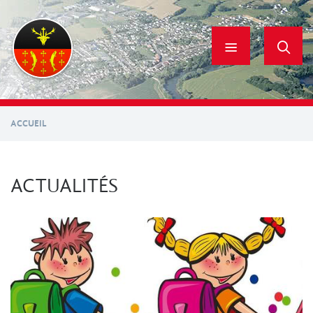
Aller
au
contenu
principal
ACCUEIL
ACTUALITÉS