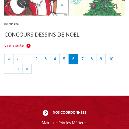
08/01/26
CONCOURS DESSINS DE NOEL
Lire la suite
«
‹
…
2
3
4
5
6
7
8
9
10
…
›
»
NOS COORDONNÉES
Mairie de Prix-lès-Mézières