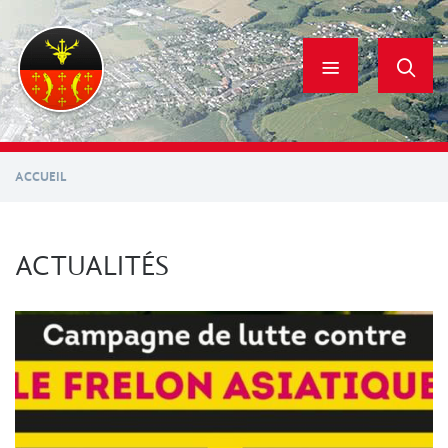
Aller
au
contenu
principal
ACCUEIL
ACTUALITÉS