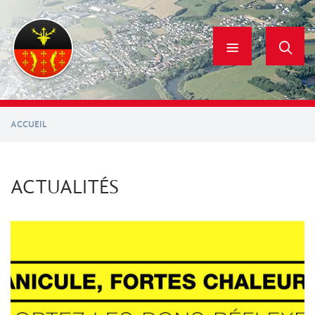
Aller
au
contenu
principal
ACCUEIL
ACTUALITÉS