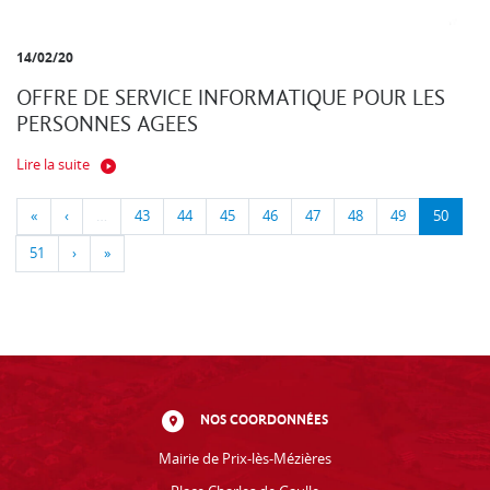
14/02/20
OFFRE DE SERVICE INFORMATIQUE POUR LES
PERSONNES AGEES
Lire la suite
«
‹
…
43
44
45
46
47
48
49
50
51
›
»
NOS COORDONNÉES
Mairie de Prix-lès-Mézières