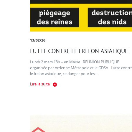
13/02/26
LUTTE CONTRE LE FRELON ASIATIQUE
Lundi 2 mars 18h – en Mairie REUNION PUBLIQUE
organisée par Ardenne Métropole et le GDSA Lutte contr
le frelon asiatique, ce danger pour les...
Lire la suite