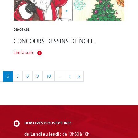
08/01/26
CONCOURS DESSINS DE NOEL
Lire la suite
6
7
8
9
10
…
›
»
HORAIRES D'OUVERTURES
du Lundi au Jeudi :
de 13h30 à 18h