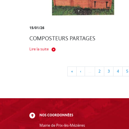
15/01/26
COMPOSTEURS PARTAGES
Lire la suite
«
‹
…
2
3
4
5
NOS COORDONNÉES
Mairie de Prix-lès-Mézières