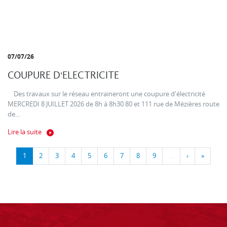
07/07/26
COUPURE D'ELECTRICITE
Des travaux sur le réseau entraineront une coupure d'électricité
MERCREDI 8 JUILLET 2026 de 8h à 8h30 80 et 111 rue de Mézières route
de...
Lire la suite
1
2
3
4
5
6
7
8
9
…
›
»