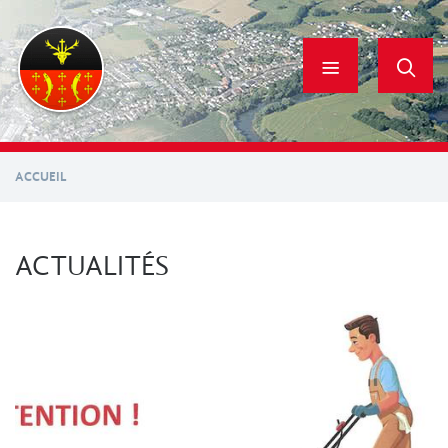
Aller
au
contenu
principal
ACCUEIL
ACTUALITÉS