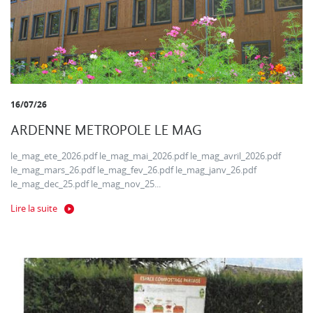
16/07/26
ARDENNE METROPOLE LE MAG
le_mag_ete_2026.pdf le_mag_mai_2026.pdf le_mag_avril_2026.pdf
le_mag_mars_26.pdf le_mag_fev_26.pdf le_mag_janv_26.pdf
le_mag_dec_25.pdf le_mag_nov_25...
Lire la suite