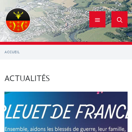
Aller
au
contenu
principal
ACCUEIL
ACTUALITÉS