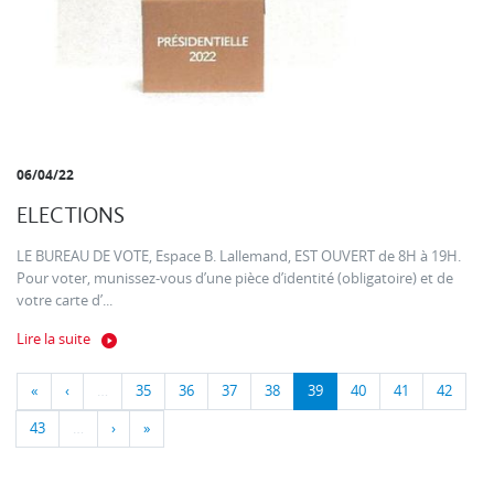
06/04/22
ELECTIONS
LE BUREAU DE VOTE, Espace B. Lallemand, EST OUVERT de 8H à 19H.
Pour voter, munissez-vous d’une pièce d’identité (obligatoire) et de
votre carte d’...
Lire la suite
«
‹
…
35
36
37
38
39
40
41
42
43
…
›
»