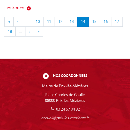
Lire la suite
«
‹
…
10
11
12
13
14
15
16
17
18
…
›
»
NOS COORDONNÉES
Mairie de Prix-lès-Mézières
Place Charles de Gaulle
08000 Prix-lès-Mézières
03 24 57 04 92
accueil@prix-les-mezieres.fr