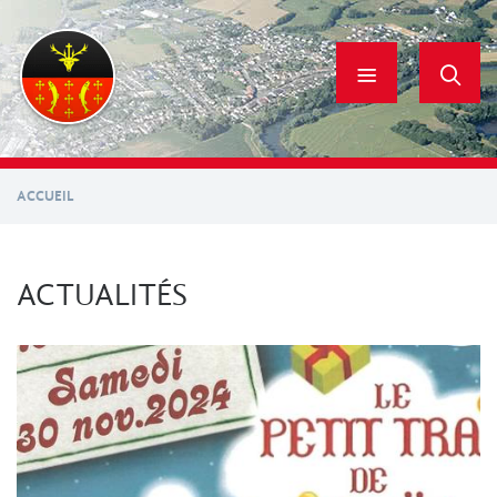
Aller
au
contenu
principal
ACCUEIL
ACTUALITÉS