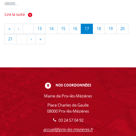
08000...
Lire la suite
«
‹
…
13
14
15
16
17
18
19
20
21
…
›
»
NOS COORDONNÉES
Mairie de Prix-lès-Mézières
Place Charles de Gaulle
08000 Prix-lès-Mézières
03 24 57 04 92
accueil@prix-les-mezieres.fr