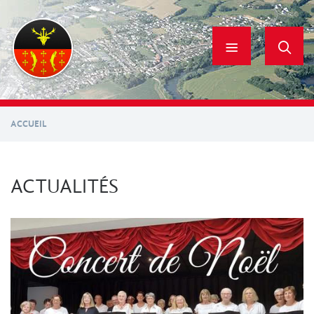
Aller
au
contenu
principal
ACCUEIL
ACTUALITÉS