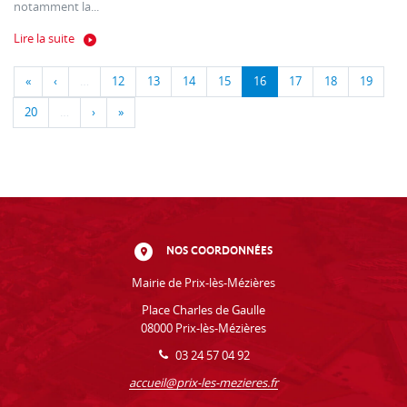
notamment la...
Lire la suite
«
‹
…
12
13
14
15
16
17
18
19
20
…
›
»
NOS COORDONNÉES
Mairie de Prix-lès-Mézières
Place Charles de Gaulle
08000 Prix-lès-Mézières
03 24 57 04 92
accueil@prix-les-mezieres.fr