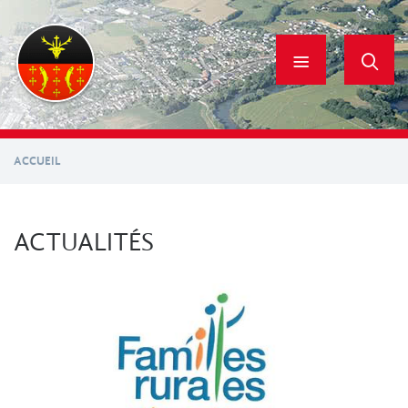
Aller
au
contenu
principal
ACCUEIL
ACTUALITÉS