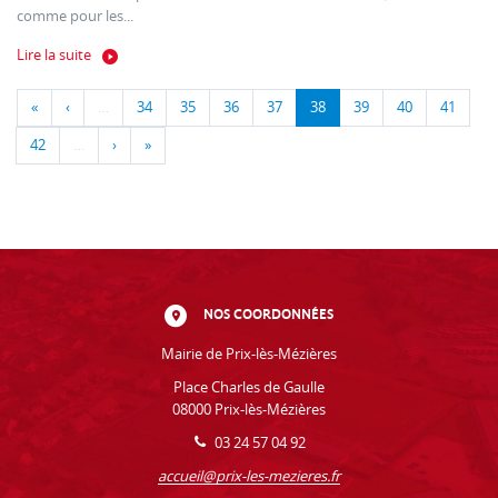
comme pour les...
Lire la suite
«
‹
…
34
35
36
37
38
39
40
41
42
…
›
»
NOS COORDONNÉES
Mairie de Prix-lès-Mézières
Place Charles de Gaulle
08000 Prix-lès-Mézières
03 24 57 04 92
accueil@prix-les-mezieres.fr