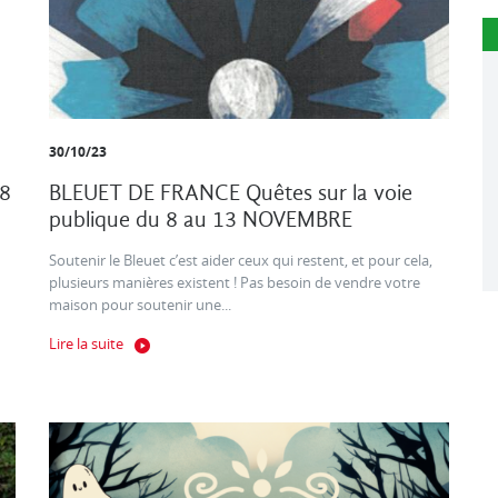
30/10/23
8
BLEUET DE FRANCE Quêtes sur la voie
publique du 8 au 13 NOVEMBRE
Soutenir le Bleuet c’est aider ceux qui restent, et pour cela,
plusieurs manières existent ! Pas besoin de vendre votre
maison pour soutenir une...
Lire la suite