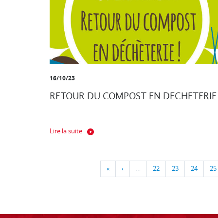
16/10/23
RETOUR DU COMPOST EN DECHETERIE
Lire la suite
«
‹
…
22
23
24
25