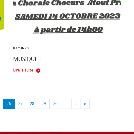
03/10/23
MUSIQUE !
Lire la suite
26
27
28
29
30
…
›
»