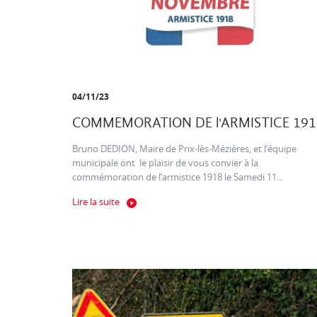
04/11/23
COMMEMORATION DE l'ARMISTICE 191
Bruno DEDION, Maire de Prix-lès-Mézières, et l’équipe
municipale ont le plaisir de vous convier à la
commémoration de l’armistice 1918 le Samedi 11...
Lire la suite