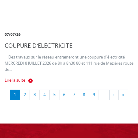
07/07/26
COUPURE D'ELECTRICITE
Des travaux sur le réseau entraineront une coupure d'électricité
MERCREDI 8 JUILLET 2026 de 8h à 8h30 80 et 111 rue de Mézières route
de...
Lire la suite
1
2
3
4
5
6
7
8
9
…
›
»