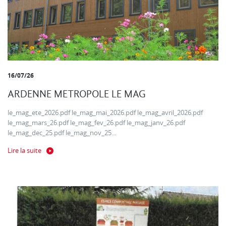
16/07/26
ARDENNE METROPOLE LE MAG
le_mag_ete_2026.pdf le_mag_mai_2026.pdf le_mag_avril_2026.pdf
le_mag_mars_26.pdf le_mag_fev_26.pdf le_mag_janv_26.pdf
le_mag_dec_25.pdf le_mag_nov_25...
Lire la suite