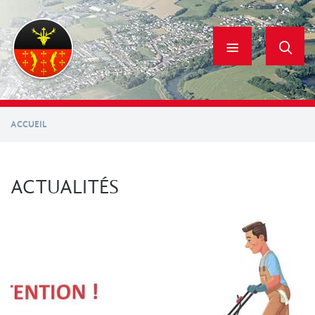
Aller
au
contenu
principal
ACCUEIL
ACTUALITÉS