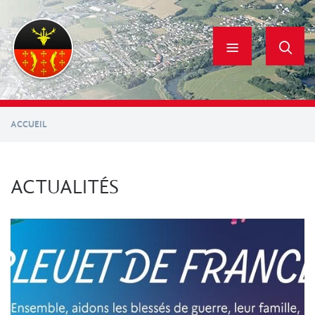
Aller
au
contenu
principal
ACCUEIL
ACTUALITÉS