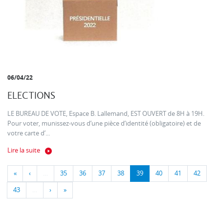
06/04/22
ELECTIONS
LE BUREAU DE VOTE, Espace B. Lallemand, EST OUVERT de 8H à 19H.
Pour voter, munissez-vous d’une pièce d’identité (obligatoire) et de
votre carte d’...
Lire la suite
«
‹
…
35
36
37
38
39
40
41
42
43
…
›
»