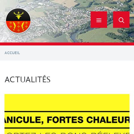
Aller
au
contenu
principal
ACCUEIL
ACTUALITÉS