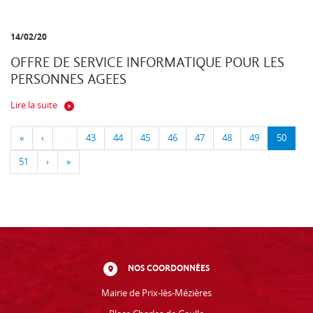
14/02/20
OFFRE DE SERVICE INFORMATIQUE POUR LES
PERSONNES AGEES
Lire la suite
«
‹
…
43
44
45
46
47
48
49
50
51
›
»
NOS COORDONNÉES
Mairie de Prix-lès-Mézières