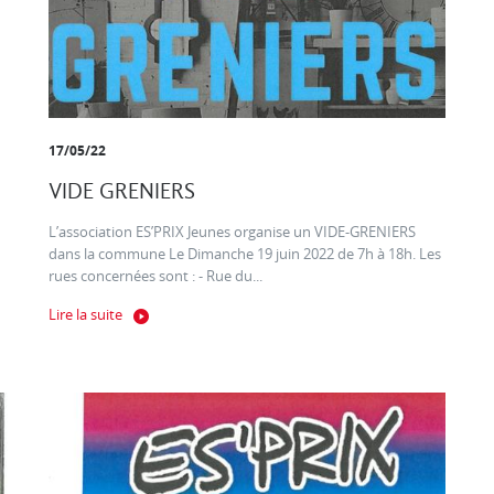
17/05/22
VIDE GRENIERS
L’association ES’PRIX Jeunes organise un VIDE-GRENIERS
dans la commune Le Dimanche 19 juin 2022 de 7h à 18h. Les
rues concernées sont : - Rue du...
Lire la suite