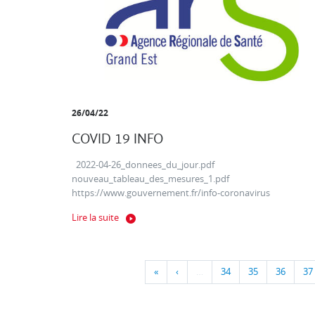
26/04/22
COVID 19 INFO
2022-04-26_donnees_du_jour.pdf
nouveau_tableau_des_mesures_1.pdf
https://www.gouvernement.fr/info-coronavirus
Lire la suite
«
‹
…
34
35
36
37