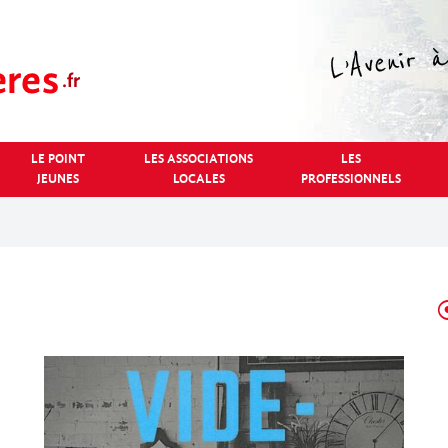
LE POINT
LES ASSOCIATIONS
LES
JEUNES
LOCALES
PROFESSIONNELS