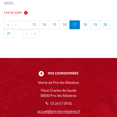
08000...
Lire la suite
«
‹
…
13
14
15
16
17
18
19
20
21
…
›
»
NOS COORDONNÉES
Mairie de Prix-lès-Mézières
Place Charles de Gaulle
08000 Prix-lès-Mézières
03 24 57 04 92
accueil@prix-les-mezieres.fr