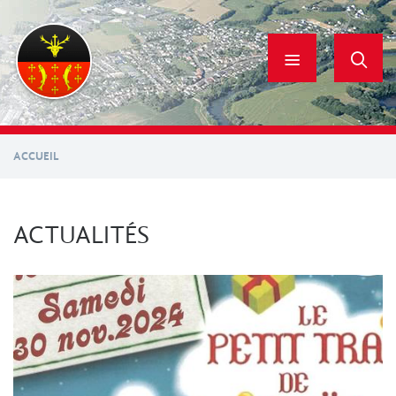
Aller
au
contenu
principal
ACCUEIL
ACTUALITÉS