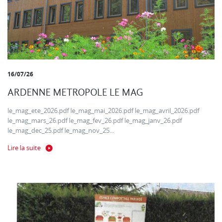
16/07/26
ARDENNE METROPOLE LE MAG
le_mag_ete_2026.pdf le_mag_mai_2026.pdf le_mag_avril_2026.pdf
le_mag_mars_26.pdf le_mag_fev_26.pdf le_mag_janv_26.pdf
le_mag_dec_25.pdf le_mag_nov_25...
Lire la suite