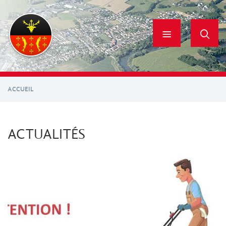
Aller
au
contenu
principal
ACCUEIL
ACTUALITÉS