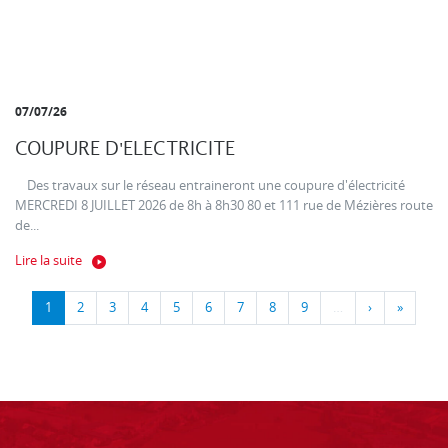
07/07/26
COUPURE D'ELECTRICITE
Des travaux sur le réseau entraineront une coupure d'électricité
MERCREDI 8 JUILLET 2026 de 8h à 8h30 80 et 111 rue de Mézières route
de...
Lire la suite
1
2
3
4
5
6
7
8
9
…
›
»