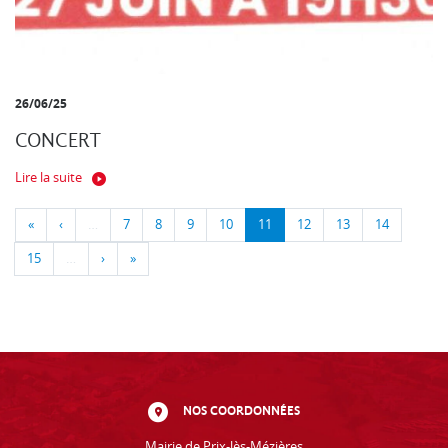
26/06/25
CONCERT
Lire la suite
«
‹
…
7
8
9
10
11
12
13
14
15
…
›
»
NOS COORDONNÉES
Mairie de Prix-lès-Mézières