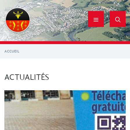
Aller
au
contenu
principal
ACCUEIL
ACTUALITÉS