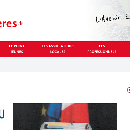
LE POINT
LES ASSOCIATIONS
LES
JEUNES
LOCALES
PROFESSIONNELS