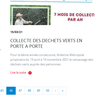
15/03/21
COLLECTE DES DECHETS VERTS EN
PORTE A PORTE
s
Pour la 6ème année consécutive, Ardenne Métropole
proposera du 19 avril à 19 novembre 2021 le ramassage des
déchets verts auprès des personnes...
Lire la suite
45
46
47
48
49
50
›
»