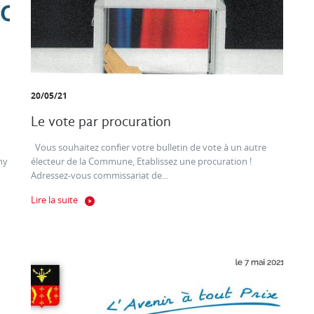
20/05/21
Le vote par procuration
Vous souhaitez confier votre bulletin de vote à un autre
ny
électeur de la Commune, Etablissez une procuration !
Adressez-vous commissariat de...
Lire la suite