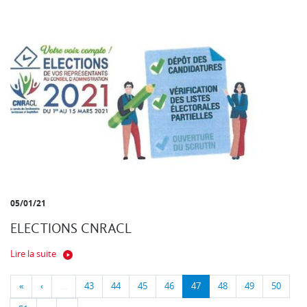
05/01/21
ELECTIONS CNRACL
Lire la suite
«
‹
…
43
44
45
46
47
48
49
50