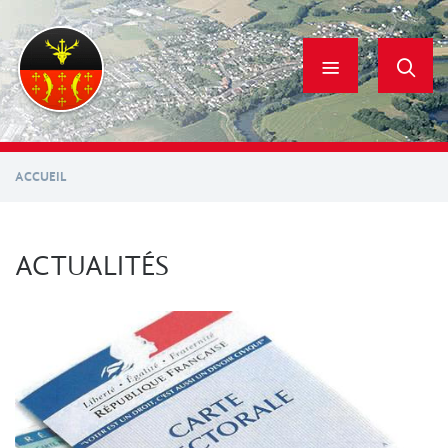
Aller
au
contenu
principal
ACCUEIL
ACTUALITÉS