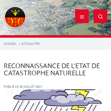
Aller
au
contenu
principal
ACCUEIL
ACTUALITÉS
RECONNAISSANCE DE L'ETAT DE
CATASTROPHE NATURELLE
PUBLIÉ LE
26 JUILLET 2021