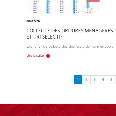
08/07/26
COLLECTE DES ORDURES MENAGERES
ET TRI SELECTIF
calendrier_de_collecte_des_dechets_ardenne_metropole
Lire la suite
1
2
3
4
5