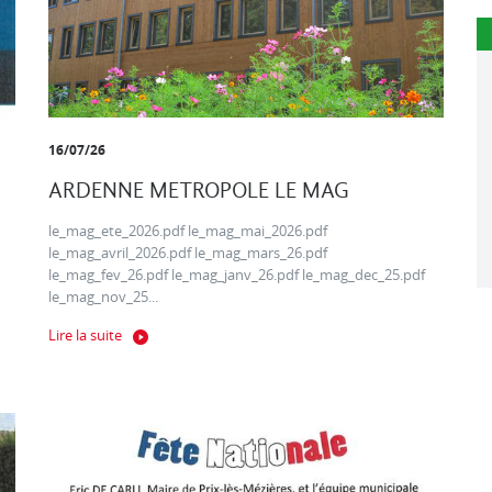
16/07/26
ARDENNE METROPOLE LE MAG
le_mag_ete_2026.pdf le_mag_mai_2026.pdf
le_mag_avril_2026.pdf le_mag_mars_26.pdf
le_mag_fev_26.pdf le_mag_janv_26.pdf le_mag_dec_25.pdf
le_mag_nov_25...
Lire la suite